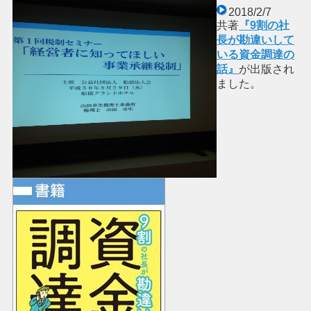
2018/2/7
共著
『9割の社
長が勘違いして
いる資金調達の
話』
が出版され
ました。