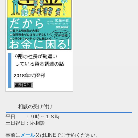
相談の受け付け
平日 ：９時～１８時
土日祝日：応相談
事前に
メール
又はLINEでご予約ください。