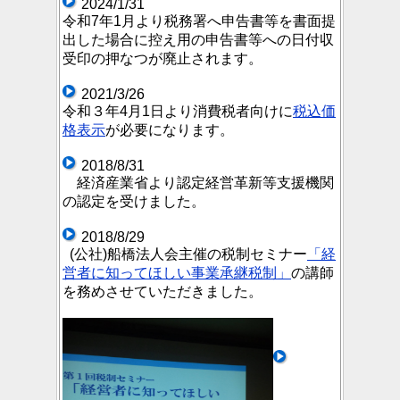
2024/1/31
令和7年1月より税務署へ申告書等を書面提
出した場合に控え用の申告書等への日付収
受印の押なつが廃止されます。
2021/3/26
令和３年4月1日より消費税者向けに
税込価
格表示
が必要になります。
2018/8/31
経済産業省より認定経営革新等支援機関
の認定を受けました。
2018/8/29
(公社)船橋法人会主催の税制セミナー
「経
営者に知ってほしい事業承継税制」
の講師
を務めさせていただきました。