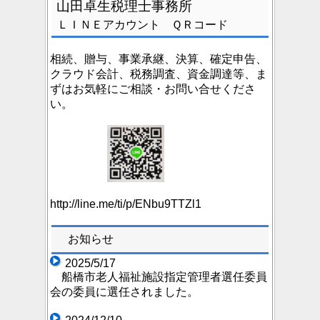
山田卓生税理士事務所
ＬＩＮＥアカウント ＱＲコード
相続、贈与、事業承継、決算、確定申告、
クラウド会計、税務調査、資金調達等、ま
ずはお気軽にご相談・お問い合せくださ
い。
http://line.me/ti/p/ENbu9TTZl1
お知らせ
2025/5/17
船橋市老人福祉施設指定管理者選任委員
会の委員に選任されました。